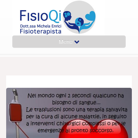
Menu
Home
Curriculum
Come lavoro
News
Insegnamento
Contatti