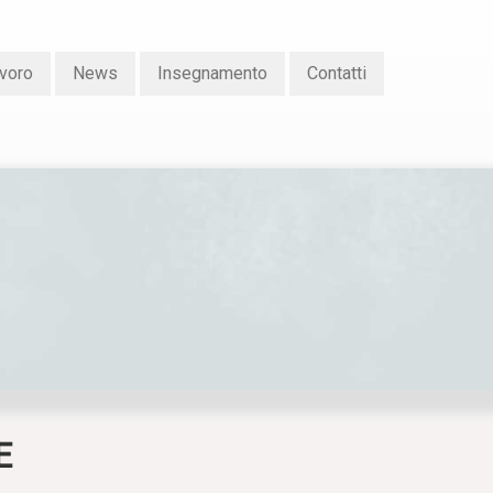
voro
News
Insegnamento
Contatti
E